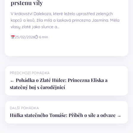
prstenu víly
V království Dalekoza, které leželo uprostřed zelených
kopců a lesů, žila milá a laskavá princezna Jasmína. Měla
vlasy zlaté jako slunce a…
25/02/2026
⏱ 6 min
PŘEDCHOZÍ POHÁDKA
← Pohádka o Zlaté Hůlce: Princezna Eliska a
statečný boj s čarodějnicí
DALŠÍ POHÁDKA
Hůlka statečného Tomáše: Příběh o síle a odvaze →