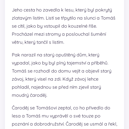
Jeho cesta ho zavedla k lesu, který byl pokrytý
zlatavým listím. Listí se třpytilo na slunci a Tomáš
se cítil, jako by vstoupil do kouzelné říše.
Procházel mezi stromy a poslouchal šumění
větru, který tančil s listím.
Pak narazil na starý opuštěný dům, který
vypadal, jako by byl plný tajemství a příběhů.
Tomáš se rozhodl do domu vejít a objevil starý
závoj, který visel na zdi. Když závoj lehce
pohladil, najednou se před ním zjevil starý
moudrý čaroděj.
Čaroděj se Tomášovi zeptal, co ho přivedlo do
lesa a Tomáš mu vyprávěl o své touze po
poznání a dobrodružství. Čaroděj se usmál a řekl,