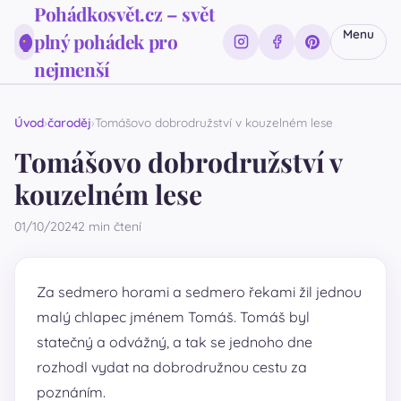
Pohádkosvět.cz – svět
Menu
plný pohádek pro
nejmenší
Úvod
čaroděj
Tomášovo dobrodružství v kouzelném lese
Tomášovo dobrodružství v
kouzelném lese
01/10/2024
2 min čtení
Za sedmero horami a sedmero řekami žil jednou
malý chlapec jménem Tomáš. Tomáš byl
statečný a odvážný, a tak se jednoho dne
rozhodl vydat na dobrodružnou cestu za
poznáním.