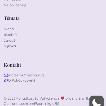
Nejoblíbenější
Témata
brána
bludiště
čaroděj
bylinka
,
Kontakt
matesmk@seznam.cz
O Pohádkosvětě
© 2026 Pohádkosvět. Vytvořeno s
pro malé snílky
Ochrana soukromí
Podmínky užití