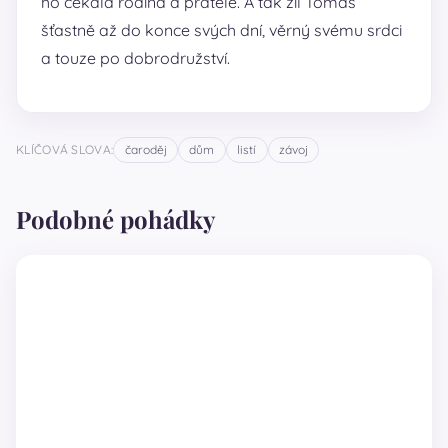
ho čekala rodina a přátelé. A tak žil Tomáš
šťastně až do konce svých dní, věrný svému srdci
a touze po dobrodružství.
KLÍČOVÁ SLOVA:
čaroděj
dům
listí
závoj
Podobné pohádky