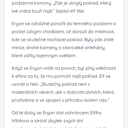
podzemní komory. „Zde je ukrytý poklad, který
tvé srdce touží najít,“ šeptal elf tiše.
Eryon se odvážně ponořil do temného podzemí a
prošel úzkými chodbami, až dorazil do místnosti,
kde se skutečně nacházel poklad. Byly zde zlaté
mince, drahé kameny a starověké artefakty,
které zářily tajemným světlem.
Když se Eryon vrátil na povrch, byl plný vděčnosti
k elfovi za to, že mu pomohl najít poklad. Elf se
usmál a řekl: „Skutečný poklad není v
materiálních věcech, ale v dobrodružstvích, která
prožíváme a ve spojení s přírodou kolem nás.“
Od té doby se Eryon stal ochráncem Elfího
hřbitova a strávil zbytek svých dní