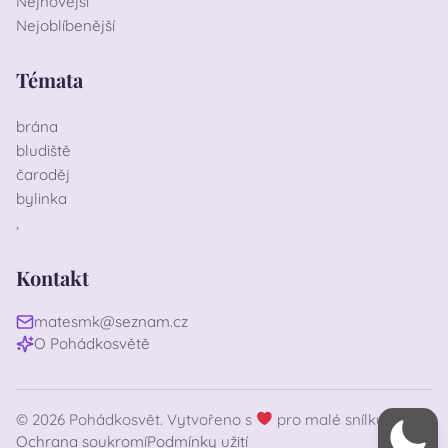
Nejnovější
Nejoblíbenější
Témata
brána
bludiště
čaroděj
bylinka
,
Kontakt
matesmk@seznam.cz
O Pohádkosvětě
© 2026 Pohádkosvět. Vytvořeno s
pro malé snílky
Ochrana soukromí
Podmínky užití