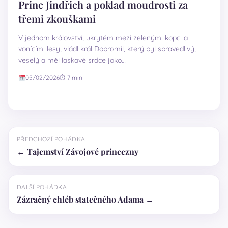
Princ Jindřich a poklad moudrosti za
třemi zkouškami
V jednom království, ukrytém mezi zelenými kopci a
vonícími lesy, vládl král Dobromil, který byl spravedlivý,
veselý a měl laskavé srdce jako…
05/02/2026
⏱ 7 min
PŘEDCHOZÍ POHÁDKA
← Tajemství Závojové princezny
DALŠÍ POHÁDKA
Zázračný chléb statečného Adama →