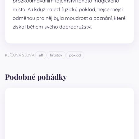
prozkoumáváním tajemství tohoto magického
místa. A i když nalezl fyzický poklad, nejcennější
odměnou pro něj byla moudrost a poznání, které
získal během svého dobrodružství.
KLÍČOVÁ SLOVA:
elf
hřbitov
poklad
Podobné pohádky