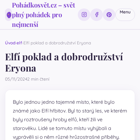
Pohádkosvět.cz – svět
Menu
plný pohádek pro
nejmenší
Úvod
elf
Elfí poklad a dobrodružství Eryona
Elfí poklad a dobrodružství
Eryona
05/11/2024
2 min čtení
Bylo jednou jedno tajemné místo, které bylo
známé jako Elfí hřbitov. Byl to starý les, ve kterém
byly roztroušeny hroby elfů, kteří žili ve
starověku. Lidé se tomuto místu vyhýbali a
vyprávěli si o něm různé hrůzostrašné příběhy.