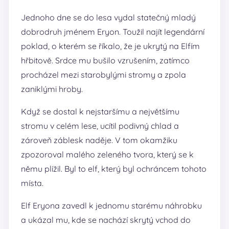
Jednoho dne se do lesa vydal statečný mladý
dobrodruh jménem Eryon. Toužil najít legendární
poklad, o kterém se říkalo, že je ukrytý na Elfím
hřbitově. Srdce mu bušilo vzrušením, zatímco
procházel mezi starobylými stromy a zpola
zaniklými hroby.
Když se dostal k nejstaršímu a největšímu
stromu v celém lese, ucítil podivný chlad a
zároveň záblesk naděje. V tom okamžiku
zpozoroval malého zeleného tvora, který se k
němu plížil. Byl to elf, který byl ochráncem tohoto
místa.
Elf Eryona zavedl k jednomu starému náhrobku
a ukázal mu, kde se nachází skrytý vchod do