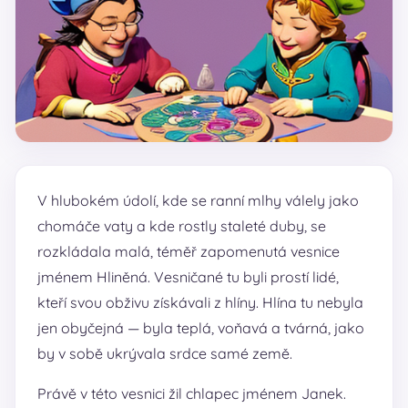
V hlubokém údolí, kde se ranní mlhy válely jako
chomáče vaty a kde rostly staleté duby, se
rozkládala malá, téměř zapomenutá vesnice
jménem Hliněná. Vesničané tu byli prostí lidé,
kteří svou obživu získávali z hlíny. Hlína tu nebyla
jen obyčejná — byla teplá, voňavá a tvárná, jako
by v sobě ukrývala srdce samé země.
Právě v této vesnici žil chlapec jménem Janek.