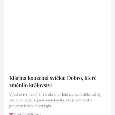
Klářina kouzelná svíčka: Dobro, které
změnilo království
V jednom malebném království, kde slunce svítilo každý
den a louky byly plné vůně květin, žila mladá dívka
jménem Klára. Klára byla…
02/03/2026
⏱ 6 min