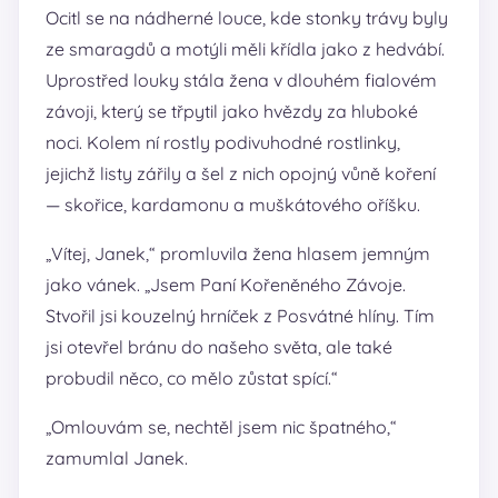
Ocitl se na nádherné louce, kde stonky trávy byly
ze smaragdů a motýli měli křídla jako z hedvábí.
Uprostřed louky stála žena v dlouhém fialovém
závoji, který se třpytil jako hvězdy za hluboké
noci. Kolem ní rostly podivuhodné rostlinky,
jejichž listy zářily a šel z nich opojný vůně koření
— skořice, kardamonu a muškátového oříšku.
„Vítej, Janek,“ promluvila žena hlasem jemným
jako vánek. „Jsem Paní Kořeněného Závoje.
Stvořil jsi kouzelný hrníček z Posvátné hlíny. Tím
jsi otevřel bránu do našeho světa, ale také
probudil něco, co mělo zůstat spící.“
„Omlouvám se, nechtěl jsem nic špatného,“
zamumlal Janek.