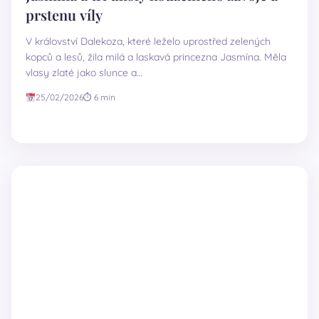
prstenu víly
V království Dalekoza, které leželo uprostřed zelených
kopců a lesů, žila milá a laskavá princezna Jasmína. Měla
vlasy zlaté jako slunce a…
25/02/2026
⏱ 6 min