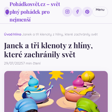
Pohádkosvět.cz – svět
Menu
plný pohádek pro
nejmenší
Úvod
hlína
Janek a tři klenoty z hlíny, které zachránily svět
Janek a tři klenoty z hlíny,
které zachránily svět
29/07/2025
7 min čtení