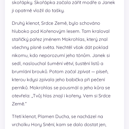
skořápky. Skořápka začala zářit modře a Janek
ji opatrně vložil do tašky.
Druhý klenot, Srdce Země, bylo schováno
hluboko pod Kořenovým lesem. Tam kraloval
stařičký pařez jménem Mokrohlas, který znal
všechny písně světa. Nechtěl však dát poklad
nikomu, kdo neporozumí jeho tónům. Janek si
sedl, naslouchal šumění větví, šustění listů a
brumlání brouků. Potom začal zpívat — píseň,
kterou kdysi zpívala jeho babička při pečení
perníků. Mokrohlas se pousmál a jeho kůra se
otevřela: „Tvůj hlas znají i kořeny. Vem si Srdce
Země.“
Třetí klenot, Plamen Ducha, se nacházel na
vrcholku Hory Snění, kam se dalo dostat jen,