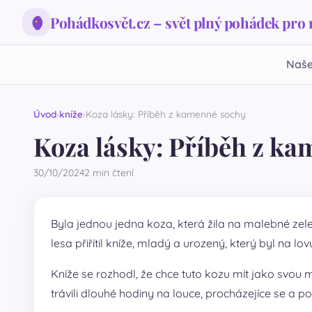
Pohádkosvět.cz – svět plný pohádek pro
Naše
Úvod
kníže
Koza lásky: Příběh z kamenné sochy
Koza lásky: Příběh z k
30/10/2024
2 min čtení
Byla jednou jedna koza, která žila na malebné zel
lesa přiřítil kníže, mladý a urozený, který byl na l
Kníže se rozhodl, že chce tuto kozu mít jako svou mi
trávili dlouhé hodiny na louce, procházejíce se a 