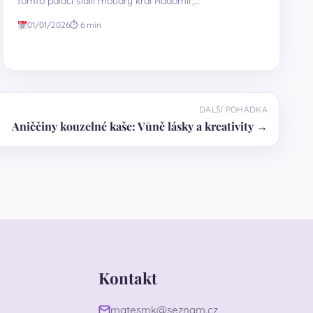
tomto paláci sídlil moudrý král Radomír,…
01/01/2026
⏱ 6 min
DALŠÍ POHÁDKA
Aniččiny kouzelné kaše: Vůně lásky a kreativity →
Kontakt
matesmk@seznam.cz