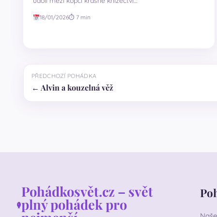
údolí mezi kopci krásné knížectví…
18/01/2026
⏱ 7 min
PŘEDCHOZÍ POHÁDKA
← Alvin a kouzelná věž
Pohádkosvět.cz – svět
Po
plný pohádek pro
Naše