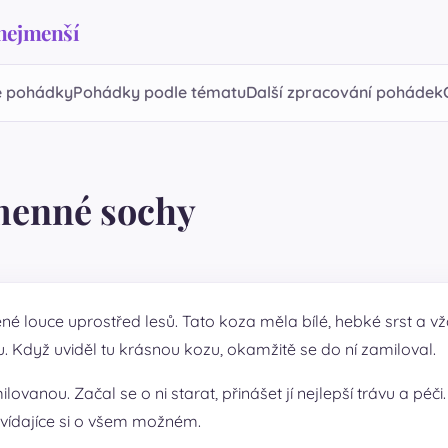
 nejmenší
 pohádky
Pohádky podle tématu
Další zpracování pohádek
amenné sochy
ené louce uprostřed lesů. Tato koza měla bílé, hebké srst a
ovu. Když uviděl tu krásnou kozu, okamžitě se do ní zamiloval.
lovanou. Začal se o ni starat, přinášet jí nejlepší trávu a péč
povídajíce si o všem možném.