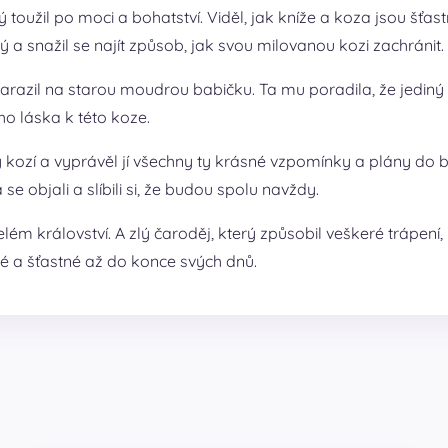
toužil po moci a bohatství. Viděl, jak kníže a koza jsou šťast
a snažil se najít způsob, jak svou milovanou kozi zachránit.
arazil na starou moudrou babičku. Ta mu poradila, že jediný z
ho láska k této koze.
kozí a vyprávěl jí všechny ty krásné vzpomínky a plány do b
se objali a slíbili si, že budou spolu navždy.
celém království. A zlý čaroděj, který způsobil veškeré trápen
ouhé a šťastné až do konce svých dnů.