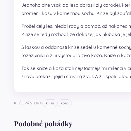
Jednoho dne však do lesa dorazil zlý čaroděj, který 
proměnil kozu v kamennou sochu. Kníže byl zoufalý 
Prošel celý les, hledal rady a pomoc, až nakonec n
Kníže se tedy rozhodl, že dokáže, jak hluboká je je
S láskou a oddaností kníže seděl u kamenné sochy 
rozezpínila a z ní vystoupila živá koza. Kníže a koza 
Tak se kníže a koza stali nejšťastnějšími milenci v 
znovu překazit jejich šťastný život. A žili spolu dl
KLÍČOVÁ SLOVA:
kníže
koza
Podobné pohádky