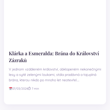
Klárka a Esmeralda: Brána do Království
Zázraků
V jednom vzdáleném království, obklopeném nekonečnými
lesy a sytě zelenými loukami, stála pradávná a tajuplná
brána, kterou nikdo po mnoho let neotevřel.…
07/03/2026
⏱ 7 min