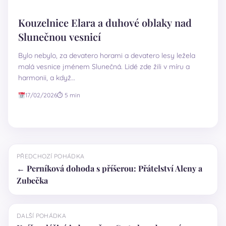
Kouzelnice Elara a duhové oblaky nad
Slunečnou vesnicí
Bylo nebylo, za devatero horami a devatero lesy ležela
malá vesnice jménem Slunečná. Lidé zde žili v míru a
harmonii, a když…
17/02/2026
⏱ 5 min
PŘEDCHOZÍ POHÁDKA
← Perníková dohoda s příšerou: Přátelství Aleny a
Zubečka
DALŠÍ POHÁDKA