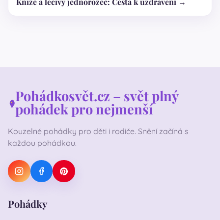
Kníže a léčivý jednorožec: Cesta k uzdravení →
Pohádkosvět.cz – svět plný
pohádek pro nejmenší
Kouzelné pohádky pro děti i rodiče. Snění začíná s
každou pohádkou.
Pohádky