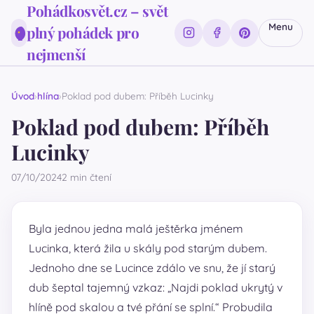
Pohádkosvět.cz – svět
Menu
plný pohádek pro
nejmenší
Úvod
hlína
Poklad pod dubem: Příběh Lucinky
Poklad pod dubem: Příběh
Lucinky
07/10/2024
2 min čtení
Byla jednou jedna malá ještěrka jménem
Lucinka, která žila u skály pod starým dubem.
Jednoho dne se Lucince zdálo ve snu, že jí starý
dub šeptal tajemný vzkaz: „Najdi poklad ukrytý v
hlíně pod skalou a tvé přání se splní.“ Probudila