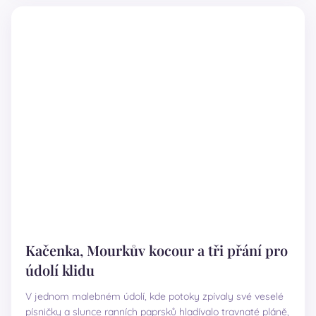
Kačenka, Mourkův kocour a tři přání pro
údolí klidu
V jednom malebném údolí, kde potoky zpívaly své veselé
písničky a slunce ranních paprsků hladívalo travnaté pláně,