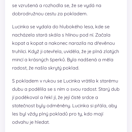
se vzrušená a rozhodla se, že se vydá na
dobrodružnou cestu za pokladem.
Lucinka se vydala do hlubokého lesa, kde se
nacházela stará skála s hlínou pod ní. Začala
kopat a kopat a nakonec narazila na dřevěnou
truhlici. Když ji otevřela, uviděla, že je plná zlatých
mincí a krásných šperků. Byla nadšená a měla
radost, že našla skrytý poklad.
S pokladem v rukou se Lucinka vrátila k starému
dubu a podělila se s ním o svou radost. Starý dub
jí poděkoval a řekl jí, že její čisté srdce a
statečnost byly odměněny. Lucinka si přála, aby
les byl vždy plný pokladů pro ty, kdo mají
odvahu je hledat.