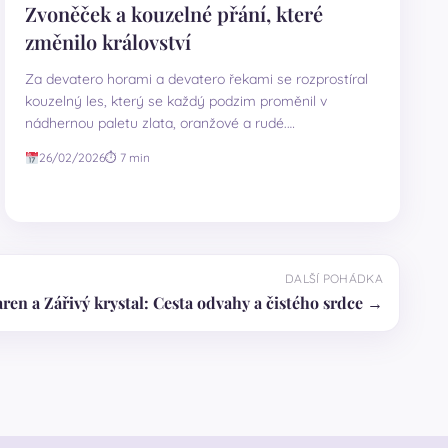
Zvoněček a kouzelné přání, které
změnilo království
Za devatero horami a devatero řekami se rozprostíral
kouzelný les, který se každý podzim proměnil v
nádhernou paletu zlata, oranžové a rudé.…
26/02/2026
⏱ 7 min
DALŠÍ POHÁDKA
ren a Zářivý krystal: Cesta odvahy a čistého srdce →