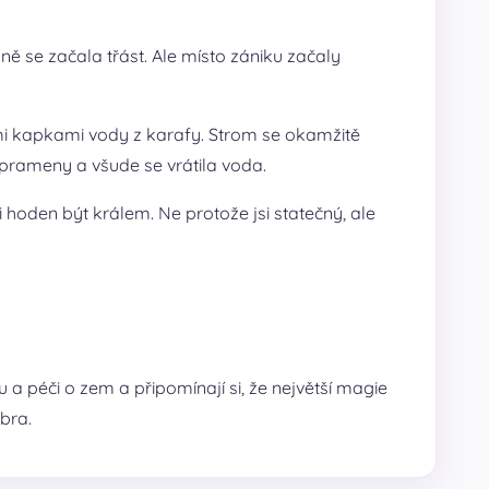
ně se začala třást. Ale místo zániku začaly
řemi kapkami vody z karafy. Strom se okamžitě
é prameny a všude se vrátila voda.
si hoden být králem. Ne protože jsi statečný, ale
u a péči o zem a připomínají si, že největší magie
obra.