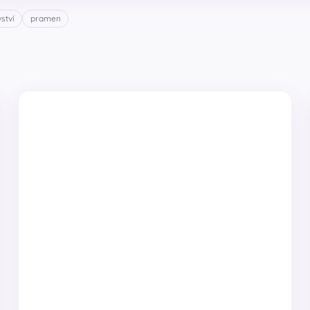
ství
pramen