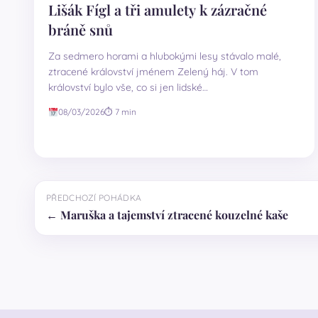
Lišák Fígl a tři amulety k zázračné
bráně snů
Za sedmero horami a hlubokými lesy stávalo malé,
ztracené království jménem Zelený háj. V tom
království bylo vše, co si jen lidské…
08/03/2026
⏱ 7 min
PŘEDCHOZÍ POHÁDKA
← Maruška a tajemství ztracené kouzelné kaše