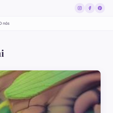
O nás
i