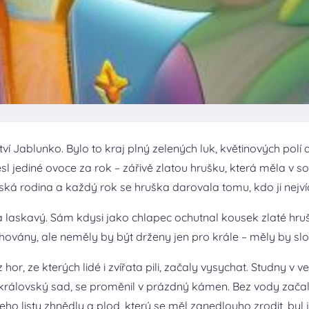
í Jablunko. Bylo to kraj plný zelených luk, květinových polí
nesl jediné ovoce za rok – zářivě zlatou hrušku, která měla v
ská rodina a každý rok se hruška darovala tomu, kdo ji nejví
ý a laskavý. Sám kdysi jako chlapec ochutnal kousek zlaté hru
uchovány, ale neměly by být drženy jen pro krále – měly by slo
or, ze kterých lidé i zvířata pili, začaly vysychat. Studny v 
královský sad, se proměnil v prázdný kámen. Bez vody začaly
o listy zhnědly a plod, který se měl zanedlouho zrodit, byl j