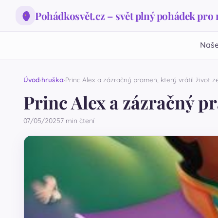
Pohádkosvět.cz – svět plný pohádek pro
Naše
Úvod
hruška
Princ Alex a zázračný pramen, který vrátil život z
Princ Alex a zázračný pr
07/05/2025
7 min čtení