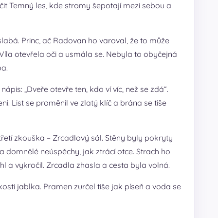
čit Temný les, kde stromy šepotají mezi sebou a
slabá. Princ, ač Radovan ho varoval, že to může
. Víla otevřela oči a usmála se. Nebyla to obyčejná
ba.
is: „Dveře otevře ten, kdo ví víc, než se zdá“.
i. List se proměnil ve zlatý klíč a brána se tiše
 třetí zkouška – Zrcadlový sál. Stěny byly pokryty
 za domnělé neúspěchy, jak ztrácí otce. Strach ho
hl a vykročil. Zrcadla zhasla a cesta byla volná.
osti jablka. Pramen zurčel tiše jak píseň a voda se