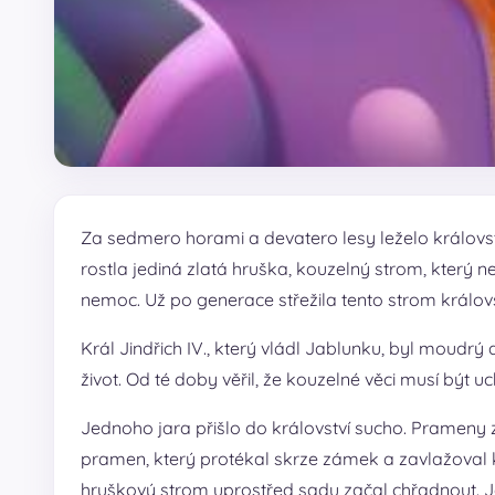
Za sedmero horami a devatero lesy leželo královstv
rostla jediná zlatá hruška, kouzelný strom, který 
nemoc. Už po generace střežila tento strom králov
Král Jindřich IV., který vládl Jablunku, byl moudr
život. Od té doby věřil, že kouzelné věci musí být 
Jednoho jara přišlo do království sucho. Prameny z h
pramen, který protékal skrze zámek a zavlažoval 
hruškový strom uprostřed sadu začal chřadnout. Jeh