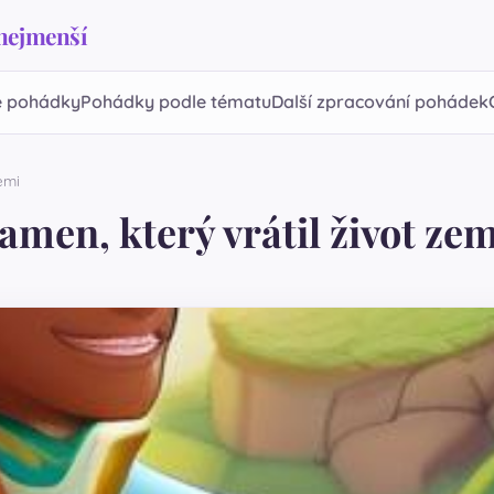
 nejmenší
 pohádky
Pohádky podle tématu
Další zpracování pohádek
emi
amen, který vrátil život zem