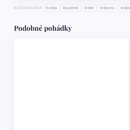
KLÍČOVÁ SLOVA:
hruška
kouzelník
králík
královna
králov
Podobné pohádky