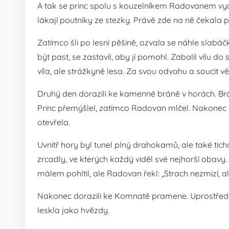
A tak se princ spolu s kouzelníkem Radovanem vyda
lákají poutníky ze stezky. Právě zde na ně čekala 
Zatímco šli po lesní pěšině, ozvala se náhle slabá
být past, se zastavil, aby jí pomohl. Zabalil vílu d
víla, ale strážkyně lesa. Za svou odvahu a soucit věn
Druhý den dorazili ke kamenné bráně v horách. Brán
Princ přemýšlel, zatímco Radovan mlčel. Nakonec princ
otevřela.
Uvnitř hory byl tunel plný drahokamů, ale také ticha
zrcadly, ve kterých každý viděl své nejhorší obavy.
málem pohltil, ale Radovan řekl: „Strach nezmizí, al
Nakonec dorazili ke Komnatě pramene. Uprostřed zář
leskla jako hvězdy.