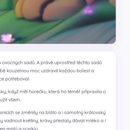
 a ovocných sadů. A právě uprostřed těchto sadů
 sobě kouzelnou moc uzdravit každou bolest a
ce potřeboval.
šky, když měl horečku, která ho téměř připravila o
užit všem.
vesnicích se změnily na bláto a i samotný královský
 vadnout květiny, krávy přestaly dávat mléko a i
en malý a scvrklý.