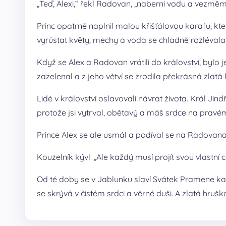
„Teď, Alexi,“ řekl Radovan, „naberni vodu a vezměme
Princ opatrně naplnil malou křišťálovou karafu, kt
vyrůstat květy, mechy a voda se chladně rozlévala
Když se Alex a Radovan vrátili do království, bylo
zazelenal a z jeho větví se zrodila překrásná zlatá
Lidé v království oslavovali návrat života. Král Jind
protože jsi vytrval, obětavý a máš srdce na pravém
Prince Alex se ale usmál a podíval se na Radovana
Kouzelník kývl. „Ale každý musí projít svou vlastní c
Od té doby se v Jablunku slaví Svátek Pramene každý
se skrývá v čistém srdci a věrné duši. A zlatá hruš