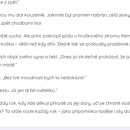
 ji zpět.“
erou mu dal kouzelník. Jakmile byl pramen nabrán, celá jesky
 zpět chodbami hor.
 ještě sucho. Ale princ pokropil půdu u hruškového stromu t
 hruška – větší než kdy dřív. Stejně tak se probudily pradávn
řich objal svého syna a řekl: „Dnes jsi skutečně prokázal, že j
 místě.“
. „Bez tvé moudrosti bych to nedokázal.“
estu. Já jen držel světélko.“
 rok, kdy lidé děkují přírodě za její dary, učí se chránit vod
ka? Ta stále roste každý rok – jako připomínka naděje i síly d