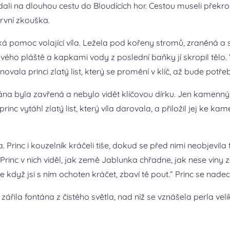
li na dlouhou cestu do Bloudících hor. Cestou museli překro
první zkouška.
čká pomoc volající víla. Ležela pod kořeny stromů, zraněná a 
o svého pláště a kapkami vody z poslední baňky jí skropil tělo
ovala princi zlatý list, který se promění v klíč, až bude potře
a byla zavřená a nebylo vidět klíčovou dírku. Jen kamenný náp
 vytáhl zlatý list, který víla darovala, a přiložil jej ke kamen
. Princ i kouzelník kráčeli tiše, dokud se před nimi neobjevila
 Princ v nich viděl, jak země Jablunka chřadne, jak nese viny
e když jsi s ním ochoten kráčet, zbaví tě pout.“ Princ se nadec
ila fontána z čistého světla, nad níž se vznášela perla velik