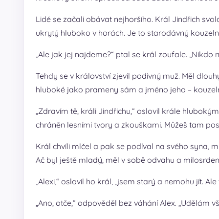
Lidé se začali obávat nejhoršího. Král Jindřich svol
ukrytý hluboko v horách. Je to starodávný kouzelný
„Ale jak jej najdeme?“ ptal se král zoufale. „Nikdo n
Tehdy se v království zjevil podivný muž. Měl dlouhý
hluboké jako prameny sám a jméno jeho – kouzel
„Zdravím tě, králi Jindřichu,“ oslovil krále hlubok
chráněn lesními tvory a zkouškami. Můžeš tam posl
Král chvíli mlčel a pak se podíval na svého syna, 
Ač byl ještě mladý, měl v sobě odvahu a milosrdens
„Alexi,“ oslovil ho král, „jsem starý a nemohu jít. Al
„Ano, otče,“ odpověděl bez váhání Alex. „Udělám vš