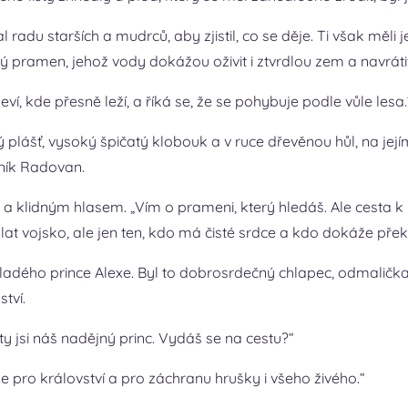
al radu starších a mudrců, aby zjistil, co se děje. Ti však měl
 pramen, jehož vody dokážou oživit i ztvrdlou zem a navráti
eví, kde přesně leží, a říká se, že se pohybuje podle vůle lesa.
 plášť, vysoký špičatý klobouk a v ruce dřevěnou hůl, na jejím
ník Radovan.
ým a klidným hlasem. „Vím o prameni, který hledáš. Ale cesta k
at vojsko, ale jen ten, kdo má čisté srdce a kdo dokáže přek
mladého prince Alexe. Byl to dobrosrdečný chlapec, odmalička 
tví.
e ty jsi náš nadějný princ. Vydáš se na cestu?“
e pro království a pro záchranu hrušky i všeho živého.“