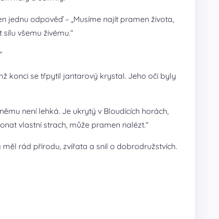
i jen jednu odpověď – „Musíme najít pramen života,
t sílu všemu živému.“
“
ž konci se třpytil jantarový krystal. Jeho oči byly
 němu není lehká. Je ukrytý v Bloudících horách,
onat vlastní strach, může pramen nalézt.“
měl rád přírodu, zvířata a snil o dobrodružstvích.