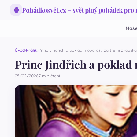
Pohádkosvět.cz – svět plný pohádek pro
Naše
Úvod
králík
Princ Jindřich a poklad moudrosti za třemi zkoušk
Princ Jindřich a poklad
05/02/2026
7 min čtení