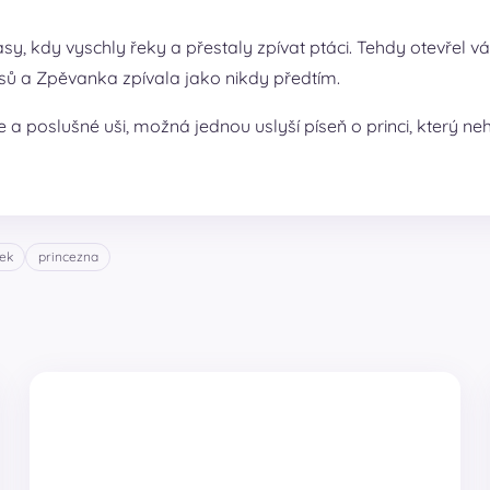
časy, kdy vyschly řeky a přestaly zpívat ptáci. Tehdy otevřel
 lesů a Zpěvanka zpívala jako nikdy předtím.
 a poslušné uši, možná jednou uslyší píseň o princi, který ne
ek
princezna