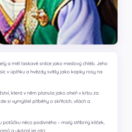
veselý a měl laskavé srdce jako medový chléb. Jeho
síc v úplňku a hvězdy svítily jako kapky rosy na
žství, která v něm planula jako oheň v krbu za
e si vymýšlel příběhy o skřítcích, vílách a
y u potůčku něco podivného – malý stříbrný klíček,
mů a ukázal jej otci.