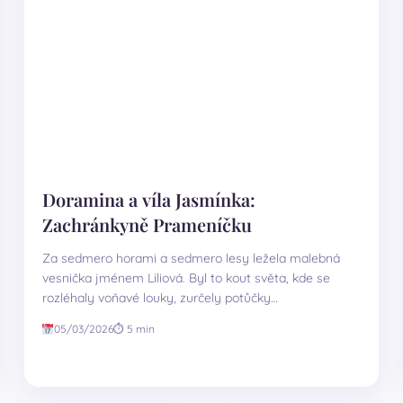
Doramina a víla Jasmínka:
Zachránkyně Prameníčku
Za sedmero horami a sedmero lesy ležela malebná
vesnička jménem Liliová. Byl to kout světa, kde se
rozléhaly voňavé louky, zurčely potůčky…
05/03/2026
⏱ 5 min