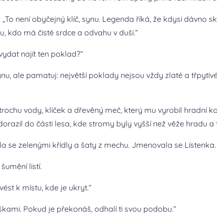
l: „To není obyčejný klíč, synu. Legenda říká, že kdysi dávno
, kdo má čisté srdce a odvahu v duši.“
 vydat najít ten poklad?“
ynu, ale pamatuj: největší poklady nejsou vždy zlaté a třpyti
a, trochu vody, klíček a dřevěný meč, který mu vyrobil hradní
dorazil do části lesa, kde stromy byly vyšší než věže hradu a 
la se zelenými křídly a šaty z mechu. Jmenovala se Lístenka.
šumění listí.
st k místu, kde je ukryt.“
škami. Pokud je překonáš, odhalí ti svou podobu.“