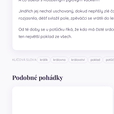
Jindřich jej nechal uschovaný, dokud nepřišly zlé 
rozjasnila, déšť svlažil pole, zpěváčci se vrátili do
Od té doby se u potůčku říká, že kdo má čisté srdce
ten největší poklad ze všech.
KLÍČOVÁ SLOVA:
králík
královna
království
poklad
potůč
Podobné pohádky