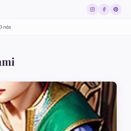
O nás
ami