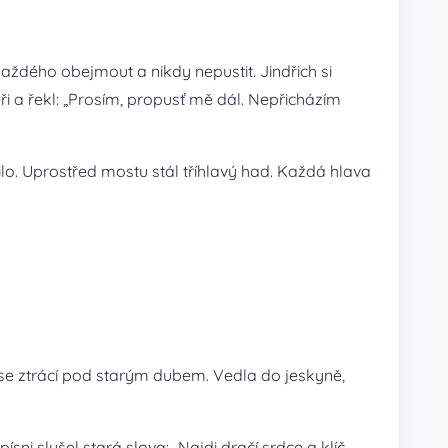
aždého obejmout a nikdy nepustit. Jindřich si
ři a řekl: „Prosím, propusť mě dál. Nepřicházím
lo. Uprostřed mostu stál tříhlavý had. Každá hlava
a se ztrácí pod starým dubem. Vedla do jeskyně,
sni slyšel stará slova: „Najdi dračí srdce a klíč