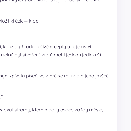
ožil klíček — klap.
, kouzla přírody, léčivé recepty a tajemství
zelný pyl stvoření, který mohl jednou jedinkrát
yní zpívala píseň, ve které se mluvilo o jeho jméně.
.“
 pěstovat stromy, které plodily ovoce každý měsíc,