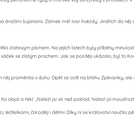
dračími šupinami. Zámek měl tvar hvězdy. Jindřich do něj vl
vítila zlatavým písmem. Na jejích listech byly příběhy minulosti
 váček se zlatým prachem. Jak se později ukázalo, byl to Kou
něj proměnila v duhu. Opět se ocitl na břehu Zpěvanky, ale n
o objal a řekl: „Nalezl jsi víc než poklad. Nalezl jsi moudrost
, léčitelkami, čaroději i dětmi. Díky ní se království naučilo