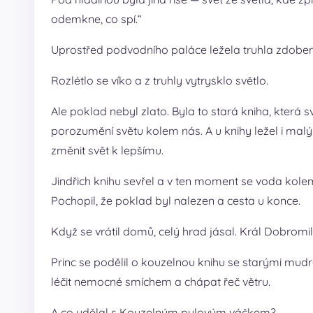
odemkne, co spí.“
Uprostřed podvodního paláce ležela truhla zdobená 
Rozlétlo se víko a z truhly vytrysklo světlo.
Ale poklad nebyl zlato. Byla to stará kniha, která s
porozumění světu kolem nás. A u knihy ležel i malý
změnit svět k lepšímu.
Jindřich knihu sevřel a v ten moment se voda kolem 
Pochopil, že poklad byl nalezen a cesta u konce.
Když se vrátil domů, celý hrad jásal. Král Dobromil h
Princ se podělil o kouzelnou knihu se starými mudrci
léčit nemocné smíchem a chápat řeč větru.
A co udělal s Kouzelným pylovým váčkem?