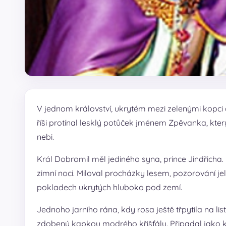
V jednom království, ukrytém mezi zelenými kopci a
říši protínal lesklý potůček jménem Zpěvanka, kter
nebi.
Král Dobromil měl jediného syna, prince Jindřicha.
zimní noci. Miloval procházky lesem, pozorování jele
pokladech ukrytých hluboko pod zemí.
Jednoho jarního rána, kdy rosa ještě třpytila na lis
zdobený kapkou modrého křišťálu. Připadal jako ko