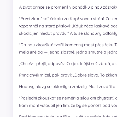
A život prince se proměnil v pohádku plnou zázrak
*První zkouška* čekala za Kopřivovou strání. Ze ze
vzpomněl na staré přísloví: „Když něco laskavě popr
škodit, jen hledat pravdu.“ A tu se šlahouny odtáhly 
*Druhou zkoušku* tvořil kamenný most přes řeku Tem
měla jiné oči — jedna zlostné, jedna smutné a jedn
„Chceš-li přejít, odpověz: Co je silnější než zbraň, a
Princ chvíli mlčel, pak pravil: „Dobré slovo. To zkli
Hadovy hlavy se uklonily a zmizely. Most zazářil a 
*Poslední zkouška* se neměřila silou ani chytrostí
kam mohl vstoupit jen tím, že by se ponořil pod vod
Pod hladinou byla jiná říše — svět ze světla, kde zp