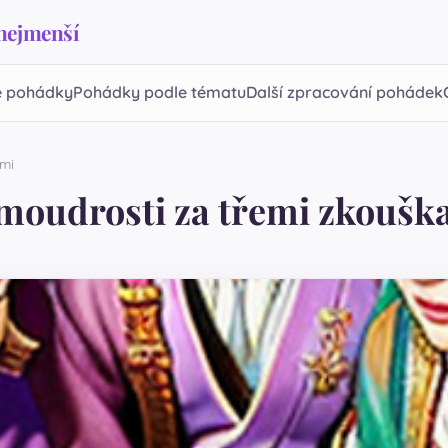
 nejmenší
 pohádky
Pohádky podle tématu
Další zpracování pohádek
ami
 moudrosti za třemi zkoušk