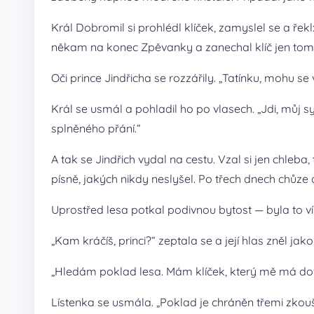
Král Dobromil si prohlédl klíček, zamyslel se a řek
někam na konec Zpěvanky a zanechal klíč jen tomu
Oči prince Jindřicha se rozzářily. „Tatínku, mohu se
Král se usmál a pohladil ho po vlasech. „Jdi, můj s
splněného přání.“
A tak se Jindřich vydal na cestu. Vzal si jen chleb
písně, jakých nikdy neslyšel. Po třech dnech chůze 
Uprostřed lesa potkal podivnou bytost — byla to ví
„Kam kráčíš, princi?“ zeptala se a její hlas zněl jako 
„Hledám poklad lesa. Mám klíček, který mě má dové
Lístenka se usmála. „Poklad je chráněn třemi zkou