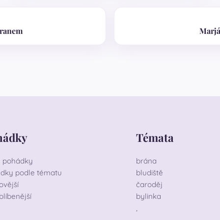
Vranem
Marjá
hádky
Témata
 pohádky
brána
dky podle tématu
bludiště
ovější
čaroděj
blíbenější
bylinka
,