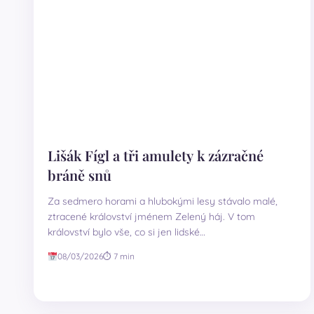
Lišák Fígl a tři amulety k zázračné
bráně snů
Za sedmero horami a hlubokými lesy stávalo malé,
ztracené království jménem Zelený háj. V tom
království bylo vše, co si jen lidské…
08/03/2026
⏱ 7 min