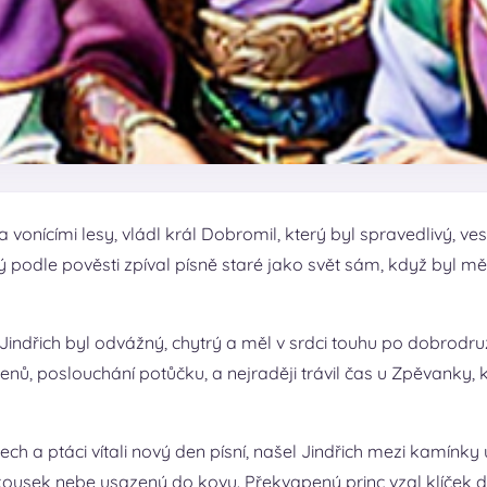
 vonícími lesy, vládl král Dobromil, který byl spravedlivý, 
ý podle pověsti zpíval písně staré jako svět sám, když byl mě
 Jindřich byl odvážný, chytrý a měl v srdci touhu po dobrodru
nů, poslouchání potůčku, a nejraději trávil čas u Zpěvanky, kd
tech a ptáci vítali nový den písní, našel Jindřich mezi kamínk
usek nebe usazený do kovu. Překvapený princ vzal klíček do