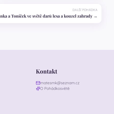
DALŠÍ POHÁDKA
nka a Toníček ve světě darů lesa a kouzel zahrady →
Kontakt
matesmk@seznam.cz
O Pohádkosvětě