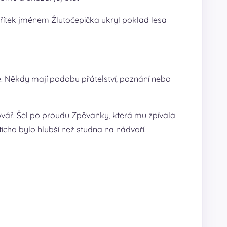
 skřítek jménem Žlutočepička ukryl poklad lesa
vé. Někdy mají podobu přátelství, poznání nebo
 kovář. Šel po proudu Zpěvanky, která mu zpívala
ticho bylo hlubší než studna na nádvoří.