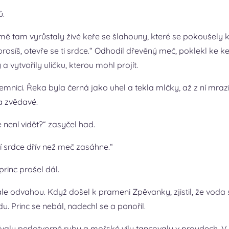
ů.
mě tam vyrůstaly živé keře se šlahouny, které se pokoušely k
osíš, otevře se ti srdce.“ Odhodil dřevěný meč, poklekl ke ke
a vytvořily uličku, kterou mohl projít.
nici. Řeka byla černá jako uhel a tekla mlčky, až z ní mrazi
a zvědavé.
le není vidět?“ zasyčel had.
dní srdce dřív než meč zasáhne.“
princ prošel dál.
, ale odvahou. Když došel k prameni Zpěvanky, zjistil, že vod
u. Princ se nebál, nadechl se a ponořil.
ívaly perlotvorné ryby a mořské víly tancovaly v proudech. V pí