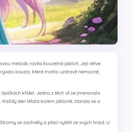
ou melodii, rostla kouzelná jabloň. Její větve
skrývalo kouzlo, které mohlo uzdravit nemocné,
 špičkách křídel. Jedna z těch víl se jmenovala
sa. Každý den létala kolem jabloně, starala se o
romy se zachvěly a ptáci vylétli ze svých hnízd. U