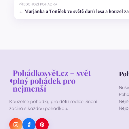
PŘEDCHOZÍ POHÁDKA
← Marjánka a Toníček ve světě darů lesa a kouzel z
Pohádkosvět.cz – svět
Po
plný pohádek pro
nejmenší
Naše
Pohá
Kouzelné pohádky pro děti i rodiče. Snění
Nejn
začíná s každou pohádkou.
Nejo