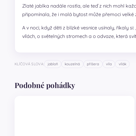
Zlaté jablka nadále rostla, ale teď z nich mohl každ
připomínala, že i malá bytost může přemoci velké z
A v noci, když děti z blízké vesnice usínaly, říkaly
vílách, o světelných stromech a o odvaze, která sví
KLÍČOVÁ SLOVA:
jabloň
kouzelná
příšera
víla
vílák
Podobné pohádky