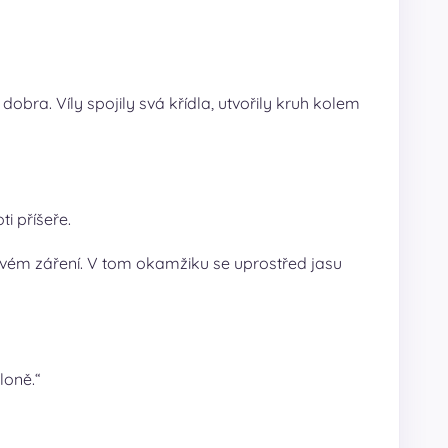
 dobra. Víly spojily svá křídla, utvořily kruh kolem
ti příšeře.
lnivém záření. V tom okamžiku se uprostřed jasu
loně.“