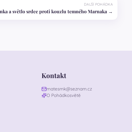
DALŠÍ POHÁDKA
nka a světlo srdce proti kouzlu temného Marnaka →
Kontakt
matesmk@seznam.cz
O Pohádkosvětě