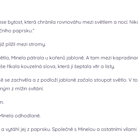
ese bytost, která chránila rovnováhu mezi světlem a nocí. Nikdo
čního paprsku.“
iž plížil mezi stromy.
větla, Minela pátrala u kořenů jabloně. A tam mezi kapradinam
e říkala kouzelná slova, která jí šeptala vítr a listy.
mě se zachvěla a z podloží jabloně začalo stoupat světlo. V t
ným z mlžin svítání.
m.
a Minela odhodlaně.
 vytáhl jej z paprsku. Společně s Minelou a ostatními vílami s