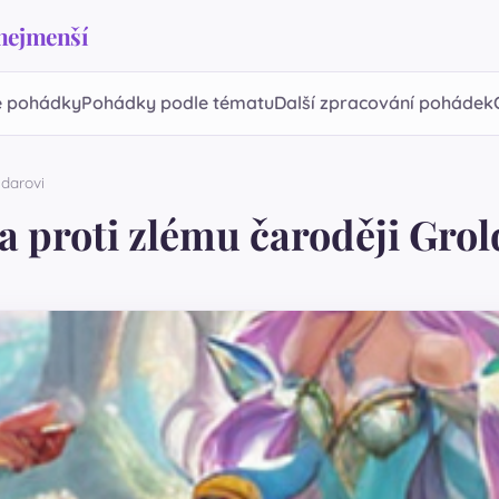
 nejmenší
 pohádky
Pohádky podle tématu
Další zpracování pohádek
ldarovi
sa proti zlému čaroději Gro