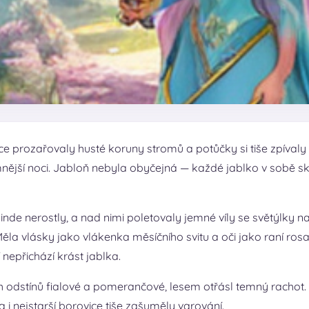
 prozařovaly husté koruny stromů a potůčky si tiše zpívaly sv
temnější noci. Jabloň nebyla obyčejná — každé jablko v sobě 
inde nerostly, a nad nimi poletovaly jemné víly se světýlky na
. Měla vlásky jako vlákenka měsíčního svitu a oči jako raní ro
 nepřichází krást jablka.
odstínů fialové a pomerančové, lesem otřásl temný rachot. St
 i nejstarší borovice tiše zašuměly varování.