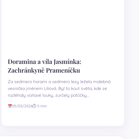
Doramina a víla Jasmínka:
Zachránkyně Prameníčku
Za sedmero horami a sedmero lesy ležela malebná
vesnička jménem Liliová. Byl to kout světa, kde se
rozléhaly voňavé louky, zurčely potůčky…
05/03/2026
⏱ 5 min