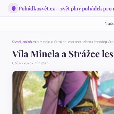
Pohádkosvět.cz – svět plný pohádek pro
Naše
Úvod
jabloň
Víla Minela a Strážce lesa proti zlému čaroději Gro
Víla Minela a Strážce le
07/02/2026
7 min čtení