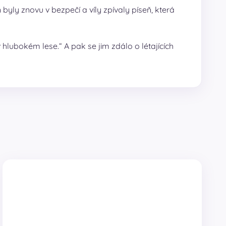
 byly znovu v bezpečí a víly zpívaly píseň, která
 hlubokém lese.“ A pak se jim zdálo o létajících