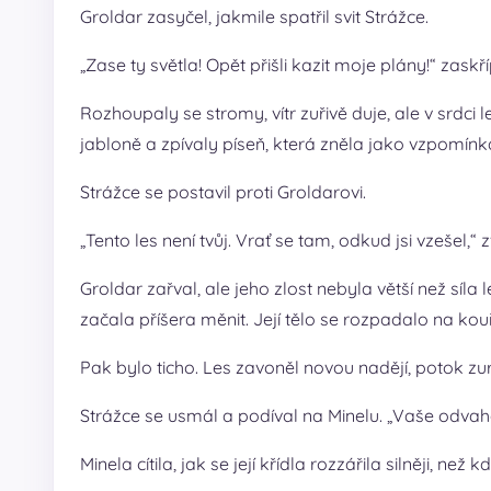
Groldar zasyčel, jakmile spatřil svit Strážce.
„Zase ty světla! Opět přišli kazit moje plány!“ zaskří
Rozhoupaly se stromy, vítr zuřivě duje, ale v srdci l
jabloně a zpívaly píseň, která zněla jako vzpomínk
Strážce se postavil proti Groldarovi.
„Tento les není tvůj. Vrať se tam, odkud jsi vzešel,“ 
Groldar zařval, ale jeho zlost nebyla větší než síl
začala příšera měnit. Její tělo se rozpadalo na kou
Pak bylo ticho. Les zavoněl novou nadějí, potok zurč
Strážce se usmál a podíval na Minelu. „Vaše odvah
Minela cítila, jak se její křídla rozzářila silněji, ne