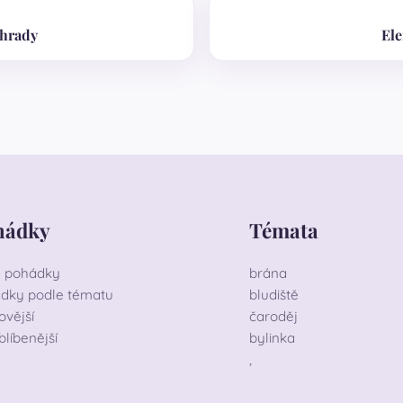
ahrady
Ele
hádky
Témata
 pohádky
brána
dky podle tématu
bludiště
ovější
čaroděj
blíbenější
bylinka
,