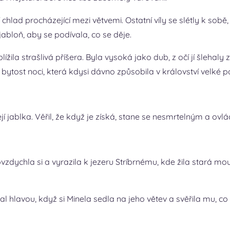
í chlad procházející mezi větvemi. Ostatní víly se slétly k sob
jabloň, aby se podívala, co se děje.
ížila strašlivá příšera. Byla vysoká jako dub, z očí jí šleha
tost noci, která kdysi dávno způsobila v království velké poh
ejí jablka. Věřil, že když je získá, stane se nesmrtelným a ovlá
vzdychla si a vyrazila k jezeru Stríbrnému, kde žila stará 
 hlavou, když si Minela sedla na jeho větev a svěřila mu, co v