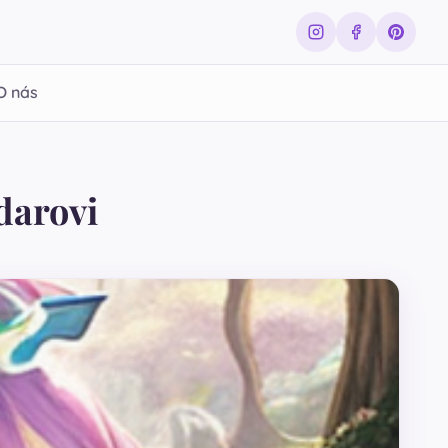
O nás
ldarovi