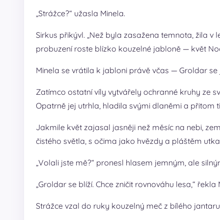
„Strážce?“ užasla Minela.
Sirkus přikývl. „Než byla zasažena temnota, žila v l
probuzení roste blízko kouzelné jabloně — květ No
Minela se vrátila k jabloni právě včas — Groldar se j
Zatímco ostatní víly vytvářely ochranné kruhy ze s
Opatrně jej utrhla, hladila svými dlaněmi a přitom tiš
Jakmile květ zajasal jasněji než měsíc na nebi, ze
čistého světla, s očima jako hvězdy a pláštěm utka
„Volali jste mě?“ pronesl hlasem jemným, ale silný
„Groldar se blíží. Chce zničit rovnováhu lesa,“ řekl
Strážce vzal do ruky kouzelný meč z bílého jantaru a