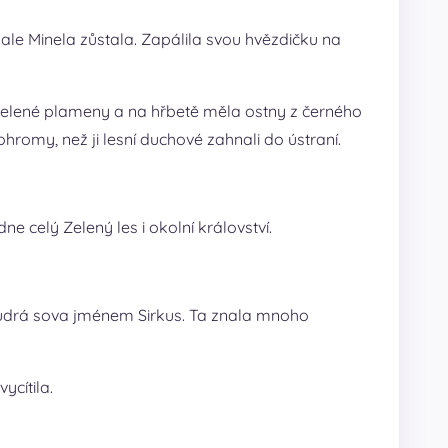
ě, ale Minela zůstala. Zapálila svou hvězdičku na
ly zelené plameny a na hřbetě měla ostny z černého
romy, než ji lesní duchové zahnali do ústraní.
dne celý Zelený les i okolní království.
moudrá sova jménem Sirkus. Ta znala mnoho
ycítila.