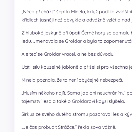
„Něco přichází,” šeptla Minela, když pocítila zvláštn
křídlech jasněji než obvykle a odvážně vzlétla nad 
Z hluboké jeskyně při úpatí Černé hory se pomalu bl
ledu. Jmenovala se Groldar a byla to zapomenutá by
Ale teď se Groldar vracel, a ne bez důvodu.
Ucítil sílu kouzelné jabloně a přišel si pro všechna j
Minela poznala, že to není obyčejné nebezpečí.
„Musím někoho najít. Sama jabloni neuchráním,“ po
tajemství lesa a také o Groldarovi kdysi slyšela.
Sirkus ze svého dutého stromu pozoroval les a kýval
„Je čas probudit Strážce,” řekla sova vážně.