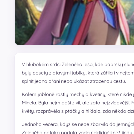
V hlubokém srdci Zeleného lesa, kde paprsky slunce
byly posety zlatavými jablky, která zářila i v nej
splnit jedno přání nebo ukázat ztracenou cestu.
Kolem jabloně rostly mechy a květiny, které nikde j
Minela. Byla nejmladší z víl, ale zato nejzvídavější
květy, rozprávěla s ptáčky a hlídala, zda někdo cizí
Jednoho večera, když se nebe zbarvilo do jemných 
Zeleného potoka padala voda neklidněji než jindy a