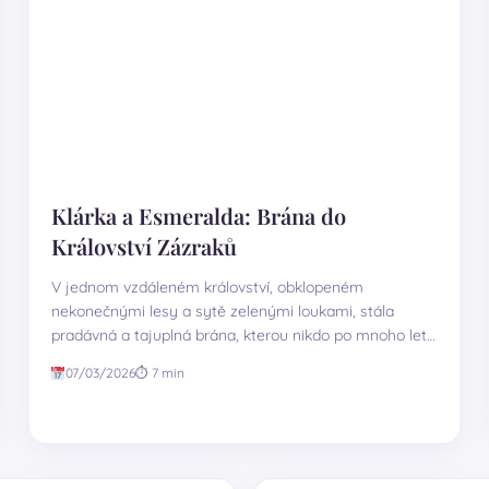
Klárka a Esmeralda: Brána do
Království Zázraků
V jednom vzdáleném království, obklopeném
nekonečnými lesy a sytě zelenými loukami, stála
pradávná a tajuplná brána, kterou nikdo po mnoho let
neotevřel.…
07/03/2026
⏱ 7 min