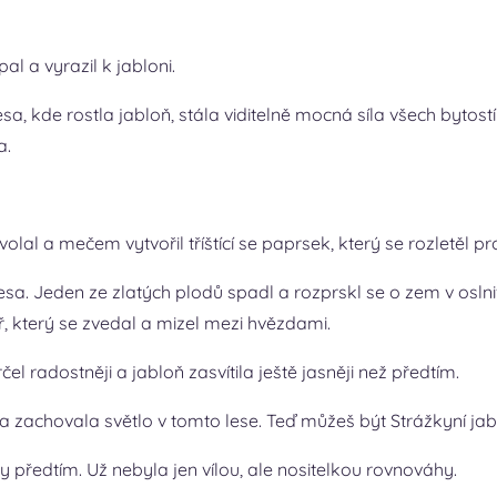
pal a vyrazil k jabloni.
esa, kde rostla jabloň, stála viditelně mocná síla všech bytostí
a.
zvolal a mečem vytvořil tříštící se paprsek, který se rozletěl pro
a lesa. Jeden ze zlatých plodů spadl a rozprskl se o zem v os
ř, který se zvedal a mizel mezi hvězdami.
el radostněji a jabloň zasvítila ještě jasněji než předtím.
a zachovala světlo v tomto lese. Teď můžeš být Strážkyní jab
ž kdy předtím. Už nebyla jen vílou, ale nositelkou rovnováhy.