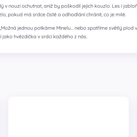
ý v nouzi ochutnat, aniž by poškodil jejich kouzlo. Les i jabloň
lo, pokud má srdce čisté a odhodlání chránit, co je milé.
 si: „Možná jednou potkáme Minelu… nebo spatříme světlý plod v
tí jako hvězdička v srdci každého z nás.