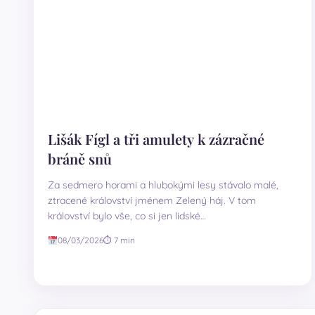
Lišák Fígl a tři amulety k zázračné
bráně snů
Za sedmero horami a hlubokými lesy stávalo malé,
ztracené království jménem Zelený háj. V tom
království bylo vše, co si jen lidské…
08/03/2026
⏱ 7 min