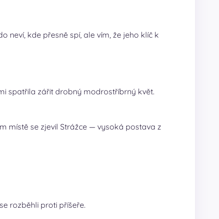
 neví, kde přesně spí, ale vím, že jeho klíč k
i spatřila zářit drobný modrostříbrný květ.
om místě se zjevil Strážce — vysoká postava z
e rozběhli proti příšeře.