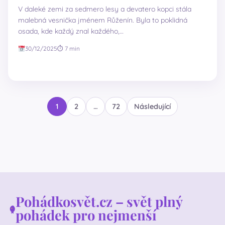
V daleké zemi za sedmero lesy a devatero kopci stála
malebná vesnička jménem Růženín. Byla to poklidná
osada, kde každý znal každého,…
30/12/2025
⏱ 7 min
Stránkování
1
2
…
72
Následující
příspěvků
Pohádkosvět.cz – svět plný
pohádek pro nejmenší