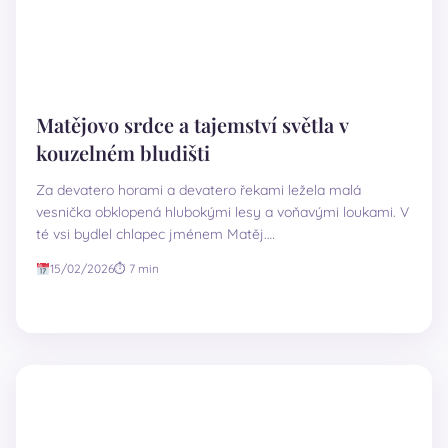
Matějovo srdce a tajemství světla v
kouzelném bludišti
Za devatero horami a devatero řekami ležela malá
vesnička obklopená hlubokými lesy a voňavými loukami. V
té vsi bydlel chlapec jménem Matěj.…
15/02/2026
⏱ 7 min